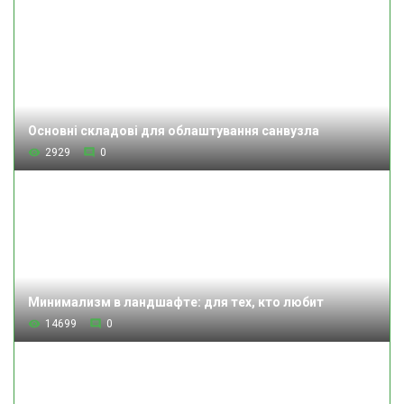
Основні складові для облаштування санвузла
2929
0
Минимализм в ландшафте: для тех, кто любит
14699
0