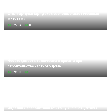
Стиль ар-деко (арт деко): роскошь с экзотическими
мотивами
12794
0
Необходимость технического проекта при
строительстве частного дома
19658
1
Изделия железобетонные: что нужно знать, чтобы