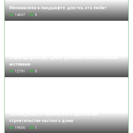
Минимализм в ландшафте: для тех, кто любит
14697
0
Стиль ар-деко (арт деко): роскошь с экзотическими
мотивами
12791
0
Необходимость технического проекта при
строительстве частного дома
19656
1