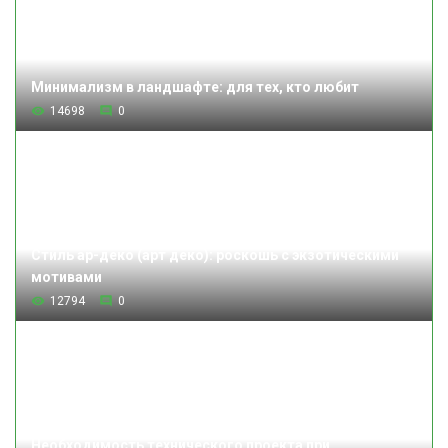
Минимализм в ландшафте: для тех, кто любит
14698
0
Стиль ар-деко (арт деко): роскошь с экзотическими
мотивами
12794
0
Необходимость технического проекта при