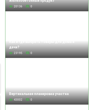
железобетонный продукт
20136
0
Как и где выбрать товары для дома и
дачи?
23195
0
Вертикальная планировка участка
43002
0