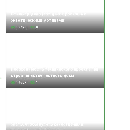
Стиль ар-деко (арт деко): роскошь с
экзотическими мотивами
12793
0
Необходимость технического проекта при
строительстве частного дома
19657
1
Изделия железобетонные: что нужно
знать, чтобы купить качественный