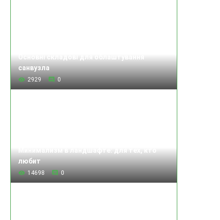
Основні складові для облаштування
санвузла
2929
0
Минимализм в ландшафте: для тех, кто
любит
14698
0