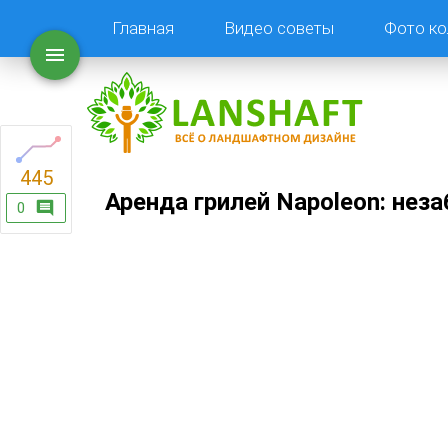
Главная
Видео советы
Фото ко
445
Аренда грилей Napoleon: не
0