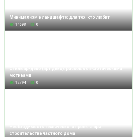
Минимализм в ландшафте: для тех, кто любит
14698
0
Стиль ар-деко (арт деко): роскошь с экзотическими
мотивами
12794
0
Необходимость технического проекта при
строительстве частного дома