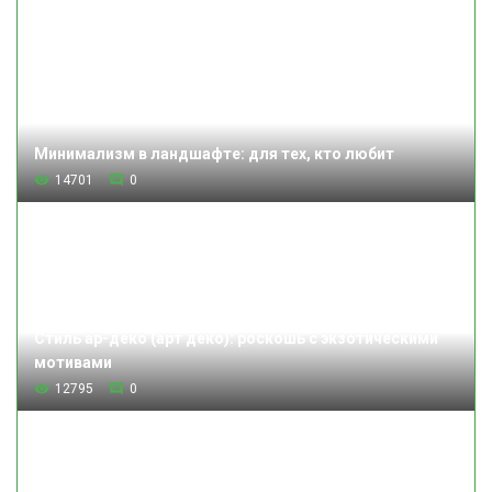
Минимализм в ландшафте: для тех, кто любит
14701
0
Стиль ар-деко (арт деко): роскошь с экзотическими
мотивами
12795
0