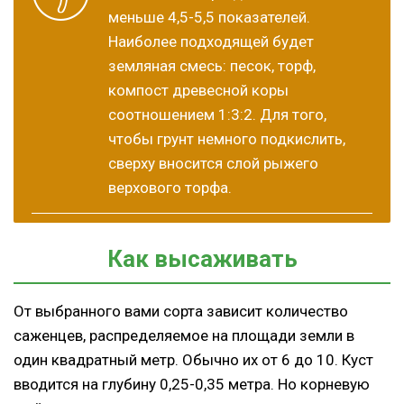
меньше 4,5-5,5 показателей.
Наиболее подходящей будет
земляная смесь: песок, торф,
компост древесной коры
соотношением 1:3:2. Для того,
чтобы грунт немного подкислить,
сверху вносится слой рыжего
верхового торфа.
Как высаживать
От выбранного вами сорта зависит количество
саженцев, распределяемое на площади земли в
один квадратный метр. Обычно их от 6 до 10. Куст
вводится на глубину 0,25-0,35 метра. Но корневую