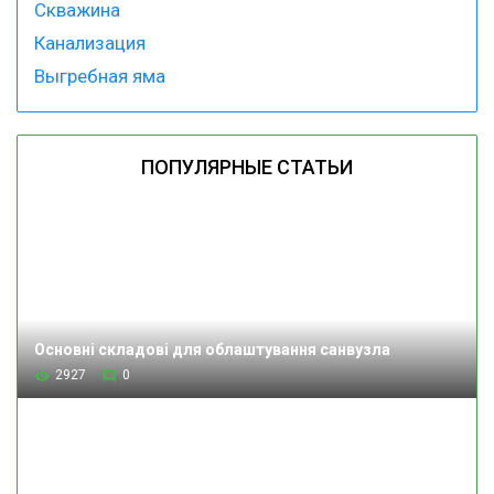
Скважина
Канализация
Выгребная яма
ПОПУЛЯРНЫЕ СТАТЬИ
Основні складові для облаштування санвузла
2927
0