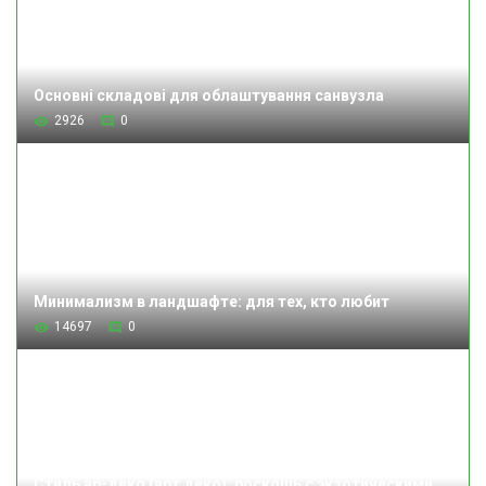
Основні складові для облаштування санвузла
2926
0
Минимализм в ландшафте: для тех, кто любит
14697
0
Стиль ар-деко (арт деко): роскошь с экзотическими