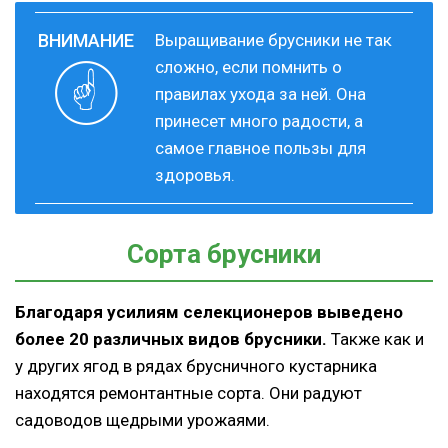
Выращивание брусники не так
сложно, если помнить о
правилах ухода за ней. Она
принесет много радости, а
самое главное пользы для
здоровья.
Сорта брусники
Благодаря усилиям селекционеров выведено
более 20 различных видов брусники.
Также как и
у других ягод в рядах брусничного кустарника
находятся ремонтантные сорта. Они радуют
садоводов щедрыми урожаями.