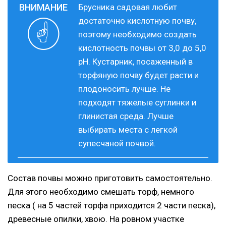
Брусника садовая любит
достаточно кислотную почву,
поэтому необходимо создать
кислотность почвы от 3,0 до 5,0
рН. Кустарник, посаженный в
торфяную почву будет расти и
плодоносить лучше. Не
подходят тяжелые суглинки и
глинистая среда. Лучше
выбирать места с легкой
супесчаной почвой.
Состав почвы можно приготовить самостоятельно.
Для этого необходимо смешать торф, немного
песка ( на 5 частей торфа приходится 2 части песка),
древесные опилки, хвою. На ровном участке