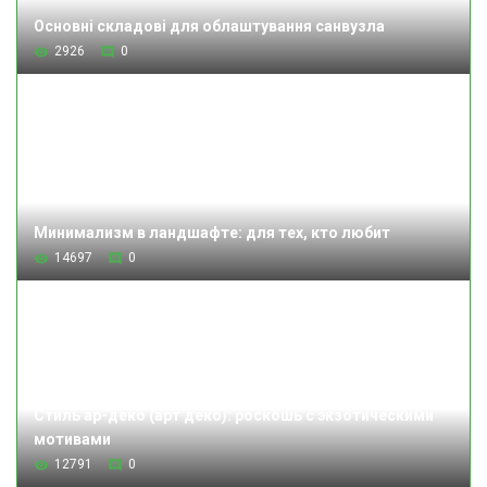
Основні складові для облаштування санвузла
2926
0
Минимализм в ландшафте: для тех, кто любит
14697
0
Стиль ар-деко (арт деко): роскошь с экзотическими
мотивами
12791
0