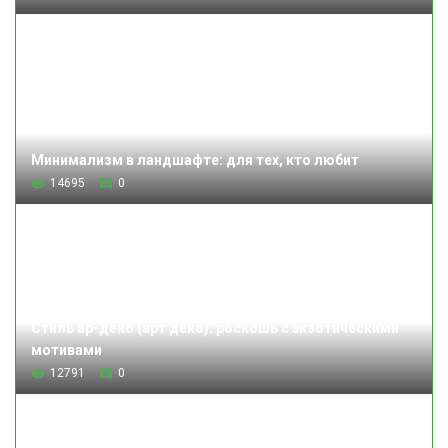
Минимализм в ландшафте: для тех, кто любит
14695
0
Стиль ар-деко (арт деко): роскошь с экзотическими
мотивами
12791
0