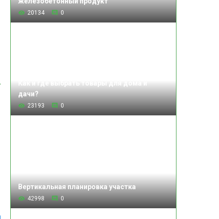
железобетонный продукт
20134
0
Как и где выбрать товары для дома и
дачи?
23193
0
Вертикальная планировка участка
42998
0