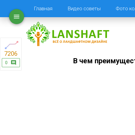
Главная
Видео советы
Фото ко
7206
В чем преимущес
0