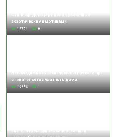
Стиль ар-деко (арт деко): роскошь с
экзотическими мотивами
12791
0
Необходимость технического проекта при
:
строительстве частного дома
19656
1
Изделия железобетонные: что нужно
знать, чтобы купить качественный