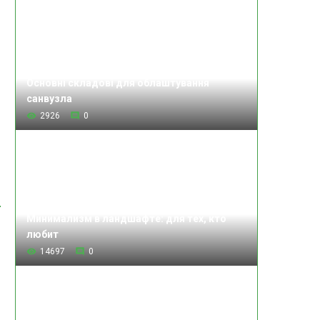
Основні складові для облаштування
и
санвузла
м
2926
0
Минимализм в ландшафте: для тех, кто
любит
14697
0