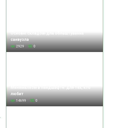
Основні складові для облаштування
санвузла
2929
0
Минимализм в ландшафте: для тех, кто
любит
14699
0