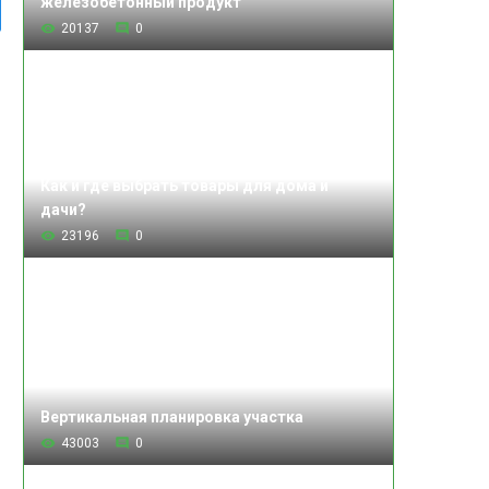
железобетонный продукт
20137
0
Как и где выбрать товары для дома и
дачи?
23196
0
Вертикальная планировка участка
43003
0