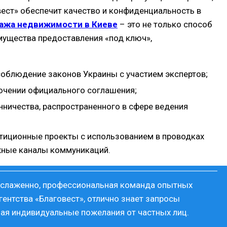
ест» обеспечит качество и конфиденциальность в
ажа недвижимости в Киеве
– это не только способ
мущества предоставления «под ключ»,
соблюдение законов Украины с участием экспертов;
ючении официального соглашения;
ичества, распространенного в сфере ведения
тиционные проекты с использованием в проводках
жные каналы коммуникаций.
 слаженно, профессиональная команда опытных
гентства «Благовест», отлично знает запросы
ая индивидуальные пожелания от частных лиц.