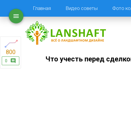
Главная
Видео советы
Фото ко
800
Что учесть перед сделко
0