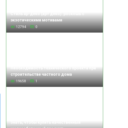
Стиль ар-деко (арт деко): роскошь с
экзотическими мотивами
12794
0
Необходимость технического проекта при
строительстве частного дома
19658
1
Изделия железобетонные: что нужно
знать, чтобы купить качественный