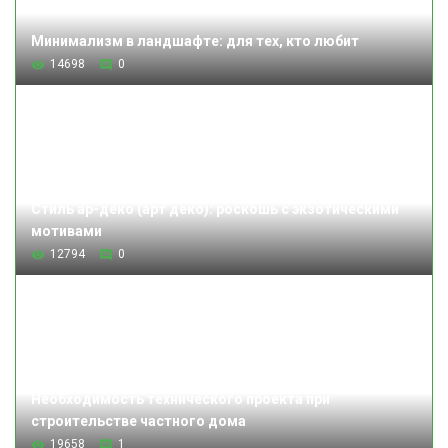
Минимализм в ландшафте: для тех, кто любит
14698
0
Стиль ар-деко (арт деко): роскошь с экзотическими
мотивами
12794
0
Необходимость технического проекта при
строительстве частного дома
19658
1