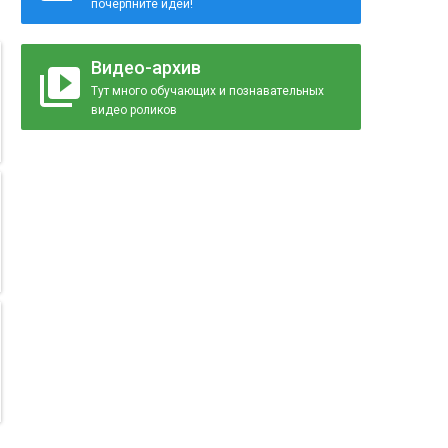
почерпните идеи!
Видео-архив
Тут много обучающих и познавательных
видео роликов