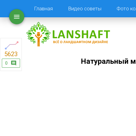
Главная
Видео советы
Фото ко
5623
Натуральный м
0