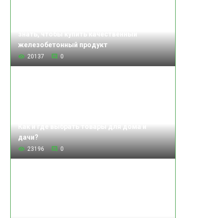
Изделия железобетонные: что нужно
знать, чтобы купить качественный
железобетонный продукт
20137
0
Как и где выбрать товары для дома и
дачи?
23196
0