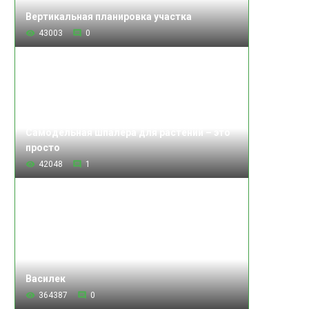
Вертикальная планировка участка
43003
0
Самодельная шпалера для растений – это
просто
42048
1
Василек
364387
0