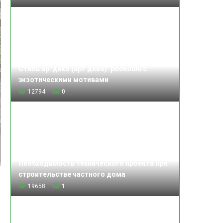
Стиль ар-деко (арт деко): роскошь с
экзотическими мотивами
12794
0
Необходимость технического проекта при
строительстве частного дома
19658
1