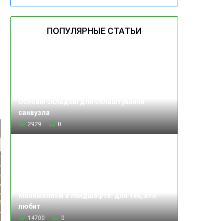
ПОПУЛЯРНЫЕ СТАТЬИ
Основні складові для облаштування
санвузла
2929
0
Минимализм в ландшафте: для тех, кто
любит
14700
0