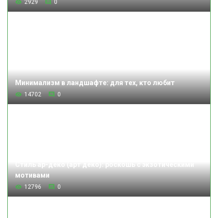
2929
0
Минимализм в ландшафте: для тех, кто любит
14702
0
Стиль ар-деко (арт деко): роскошь с экзотическими
мотивами
12796
0