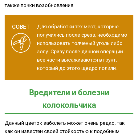
также почки возобновления.
Для обработки тех мест, которые
получились после среза, необходимо
использовать толченый уголь либо
золу. Сразу после данной операции
все части высаживаются в грунт,
который до этого щедро полили.
Вредители и болезни
колокольчика
Данный цветок заболеть может очень редко, так
как он известен своей стойкостью к подобным