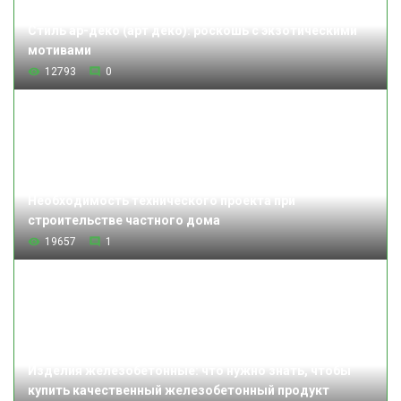
Стиль ар-деко (арт деко): роскошь с экзотическими
мотивами
12793
0
Необходимость технического проекта при
строительстве частного дома
19657
1
Изделия железобетонные: что нужно знать, чтобы
купить качественный железобетонный продукт