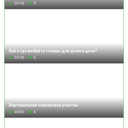
20136
0
Как и где выбрать товары для дома и дачи?
23195
0
Вертикальная планировка участка
43002
0