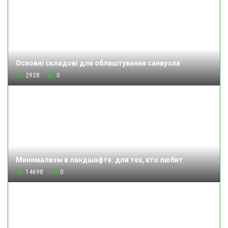
Основні складові для облаштування санвузла
2928
0
Минимализм в ландшафте: для тех, кто любит
14698
0